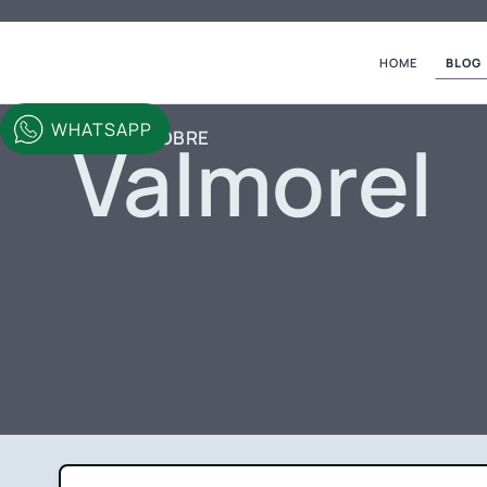
HOME
BLOG
WHATSAPP
Valmorel
POSTS SOBRE