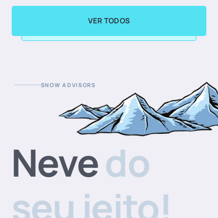
VER TODOS
SNOW ADVISORS
Neve
do
seu jeito!