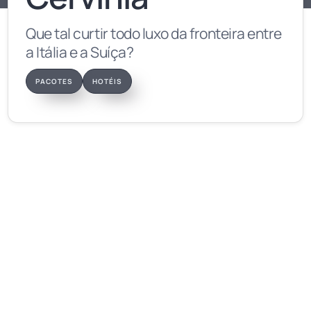
Que tal curtir todo luxo da fronteira entre
a Itália e a Suíça?
PACOTES
HOTÉIS
Informações
Indicação: Família • Casais • Esportistas
Altura: 3.883m • Base: 1.524m
Pistas: 73 • Área esquiável: 360km