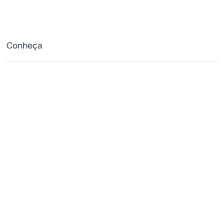
Conheça
A Montanha
Como chegar