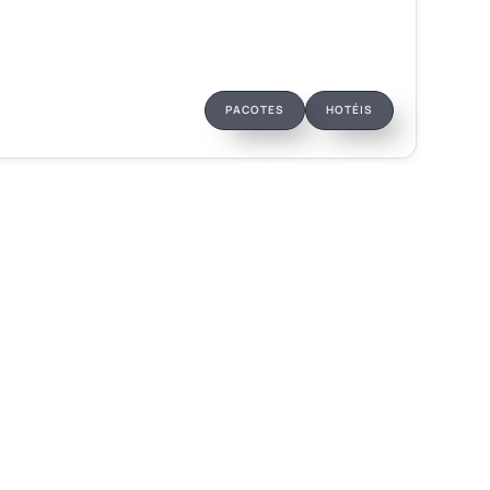
or pessoa + taxas
SAIBA MAIS
ntrada + 3x sem juros
PACOTES
HOTÉIS