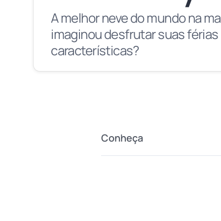
A melhor neve do mundo na mai
imaginou desfrutar suas féria
características?
Conheça
A Montanha