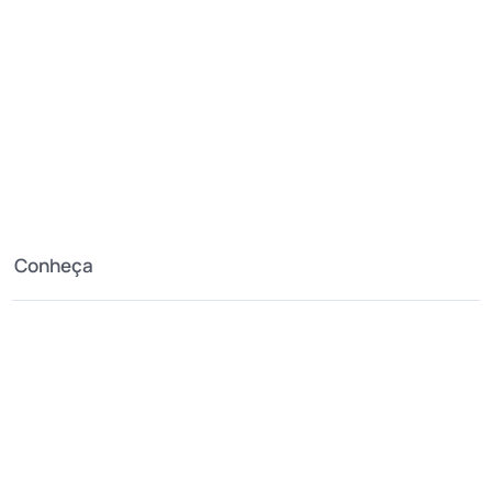
Conheça
A Montanha
Como chegar