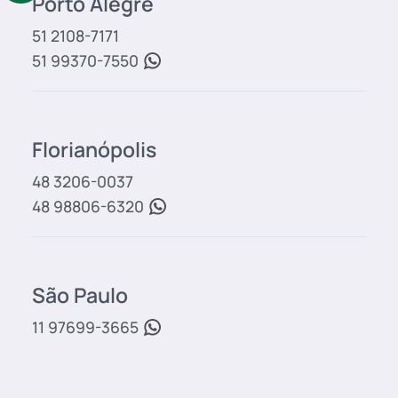
Porto Alegre
51 2108-7171
51 99370-7550
Florianópolis
48 3206-0037
48 98806-6320
São Paulo
11 97699-3665