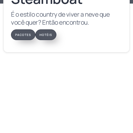
É o estilo country de viver a neve que
você quer? Então encontrou.
PACOTES
HOTÉIS
Informações
Indicação: Família • Casais • Esportistas
Altura: 3.224m • Base: 2.103m
Pistas: 165 • Área esquiável: 120km