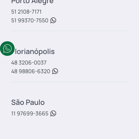
Porto Alegre
51 2108-7171
51 99370-7550
Florianópolis
48 3206-0037
48 98806-6320
São Paulo
11 97699-3665