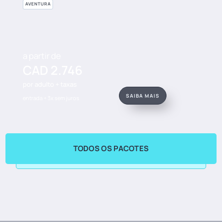
AVENTURA
a partir de
CAD 2.746
por adulto + taxas
SAIBA MAIS
entrada + 3x sem juros
TODOS OS PACOTES