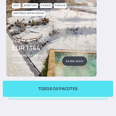
2027
AVENTURA
CASAIS
FAMÍLIA
DESTINOS IMPROVÁVEIS
a partir de
EUR 1.144
por pessoa + taxas
SAIBA MAIS
entrada + 3x sem juros
TODOS OS PACOTES