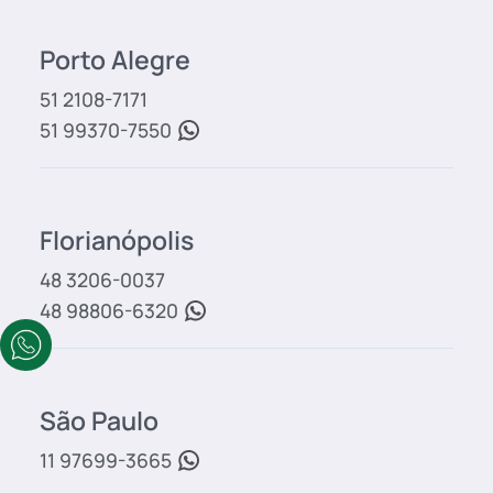
Porto Alegre
51 2108-7171
51 99370-7550
Florianópolis
48 3206-0037
48 98806-6320
São Paulo
11 97699-3665