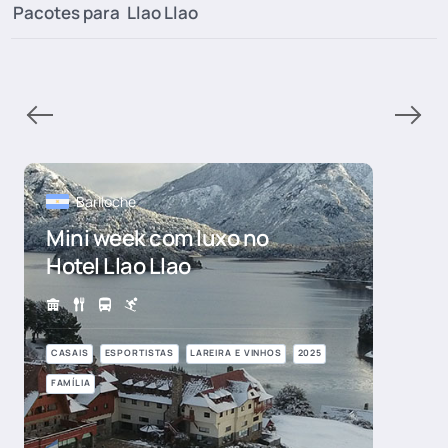
Pacotes para
Llao Llao
Bariloche
Mini week com luxo no
Hotel Llao Llao
CASAIS
ESPORTISTAS
LAREIRA E VINHOS
2025
FAMÍLIA