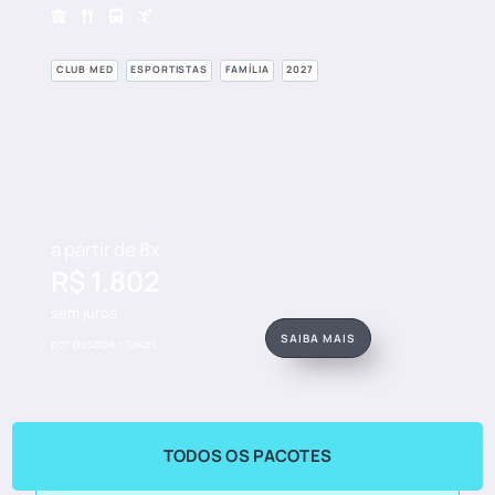
CLUB MED
ESPORTISTAS
FAMÍLIA
2027
a partir de 8x
R$ 1.802
sem juros
SAIBA MAIS
por pessoa + taxas
TODOS OS PACOTES