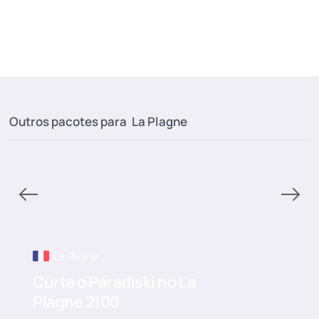
Outros pacotes para
La Plagne
La Plagne
Curta o Paradiski no La
Plagne 2100