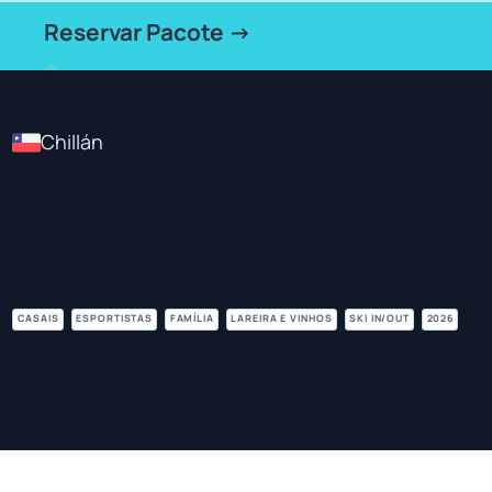
Reservar Pacote →
Chillán
CASAIS
ESPORTISTAS
FAMÍLIA
LAREIRA E VINHOS
SKI IN/OUT
2026