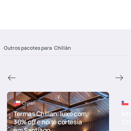
Outros pacotes para
Chillán
Chillán
Termas Chillan: luxo com
Mi
30% off e noite cortesia
Chi
em Santiago