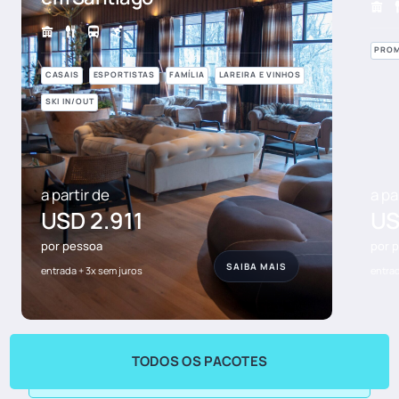
PRO
CASAIS
ESPORTISTAS
FAMÍLIA
LAREIRA E VINHOS
SKI IN/OUT
a partir de
a pa
USD 2.911
US
por pessoa
por 
SAIBA MAIS
entrada + 3x sem juros
entrad
TODOS OS PACOTES