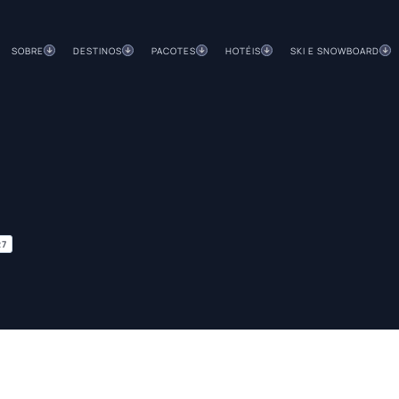
SOBRE
DESTINOS
PACOTES
HOTÉIS
SKI E SNOWBOARD
27