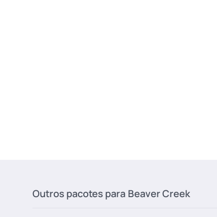
Documento (RG ou Passaporte) válido no t
Vacinas (quando exigidas pelo Estado de
Os menores de idade que viajam desac
tutores deverão portar, além dos docume
autorização de viagem de acordo com a l
Outros pacotes para
Beaver Creek