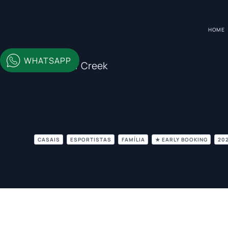
HOME
WHATSAPP
Beaver Creek
CASAIS
ESPORTISTAS
FAMÍLIA
★ EARLY BOOKING
20