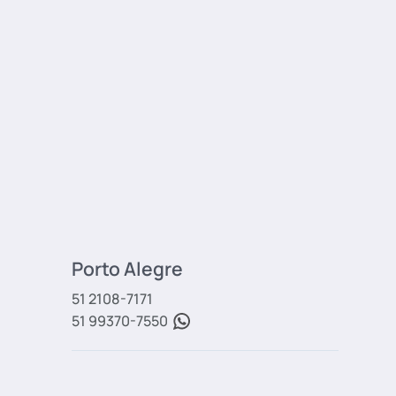
Poderá ser cobrada uma taxa de serviço 
cancelamento de passagens já emitidas
Documento (RG ou Passaporte) válido no t
Vacinas (quando exigidas pelo Estado de
Os menores de idade que viajam desac
tutores deverão portar, além dos docume
Porto Alegre
autorização de viagem de acordo com a l
51 2108-7171
51 99370-7550