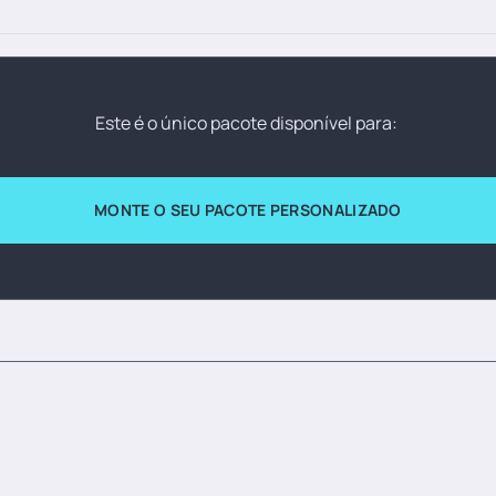
para qualquer destino na América do Sul,
teração de hotelaria ou formas de alojamento,
ores para crianças ou especiais para grupos:
Este é o único pacote disponível para:
MONTE O SEU PACOTE PERSONALIZADO
ck-in no hotel: retenção de 10% do valor
e U$100
-in no hotel: retenção de 30% do valor integral
check-in no hotel: NO SHOW. retenção de 100%
da cia. aérea específica