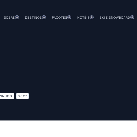
SOBRE
DESTINOS
PACOTES
HOTÉIS
SKI E SNOWBOARD
VINHOS
2027