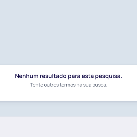
Inspire-se
Esquie sem sair de casa: filmes que
inspiram viagens de neve
Nenhum resultado para esta pesquisa.
Tente outros termos na sua busca.