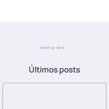
POINT DA NEVE
Últimos posts