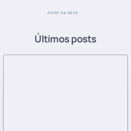
POINT DA NEVE
Últimos posts