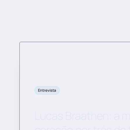
Entrevista
Lucas Braathen: a m
coração por trás d