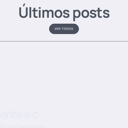
Últimos posts
VER TODOS
ente e o
o fenômeno